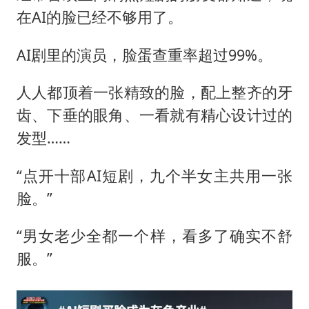
四川宜宾市高县发生4.9级地震
在AI的脸已经不够用了。
台湾海峡南口北上船舶实施交通管制
AI剧里的演员，脸蛋查重率超过99%。
“新疆阿勒泰八月能滑雪”不实
江苏发布台风蓝色预警
人人都顶着一张精致的脸，配上整齐的牙
向鹏0-3不敌张本智和
齿、下垂的眼角、一看就有精心设计过的
今日立秋你咬秋了吗
发型……
东方之约 相约未来
“点开十部AI短剧，九个半女主共用一张
脸。”
“男女老少全都一个样，看多了确实不舒
服。”