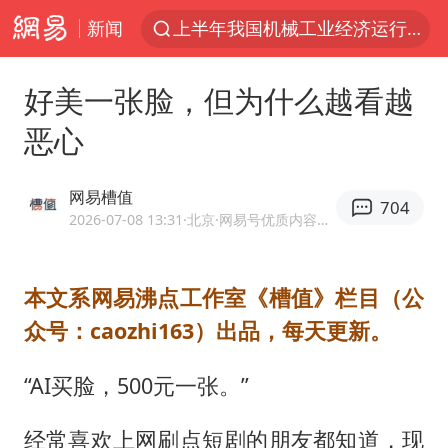
新闻
上半年我国机械工业经济运行稳中有进
台风白海豚加强
好美一张脸，但为什么越看越
官方通报教师招聘笔试前13名被淘汰
恶心
国防部回应日本试射“战斧”导弹
广东雷州通报特教老师招聘违规事件
网易槽值
704
A股三大股指收涨
2026-07-08 13:31
·北京
·网易号优质内容创作者
“立秋的第一杯奶茶”又爆单了
本文系网易沸点工作室《槽值》栏目（公
泰国校园枪击案死亡人数升至7人
众号：caozhi163）出品，每天更新。
泰国枪击案凶手先杀祖父母后行凶
宇树科技中一签需缴款7.54万元
“AI买脸，500元一张。”
国防部：坚决反制任何闹海挑衅图谋
经常喜欢上网刷点短剧的朋友都知道，现