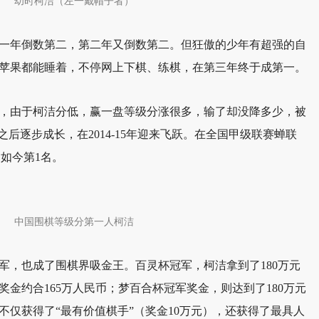
幼时柯洁（左一戴帽子者）
一年倒数第二，第二年又倒数第二。但狂傲的少年有超强的自
苹果都能睡着，不停网上下棋、练棋，在第三年终于成第一。
，由于柯洁分低，赢一盘等级分涨很多，输了却没降多少，被
之后逐步成长，在2014-15年迎来飞跃。在全国甲级联赛蝉联
到如今第1名。
中国围棋等级分第一人柯洁
军，也成了围棋界吸金王。百灵杯冠军，柯洁拿到了180万元
金约合165万人民币；梦百合杯冠军奖金，则达到了180万元
不仅获得了“最有价值棋手”（奖金10万元），还获得了最具人