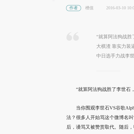
作者
槽值
2016-03-10 10:
“就算阿法狗战胜
大棋渣 靠实力装
中日选手力战李世
“就算阿法狗战胜了李世石
当你围观李世石VS谷歌Al
法？很多人开始骂这个微博名叫
后，谩骂又被赞赏取代。随后，
用手机浏览