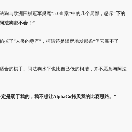
狗与欧洲围棋冠军樊麾“5-0血案”中的几个局部，怒斥
“下的
阿法狗都不会！”
输掉了“人类的尊严”，柯洁还是淡定地发那条“但它赢不了
适合的棋手、阿法狗水平也比自己低的柯洁，并不愿意与阿法
o一定是弱于我的，我不想让AlphaGo拷贝我的比赛思路。”