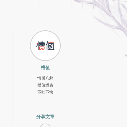
槽值
情感八卦
槽值爆表
不吐不快
分享文章