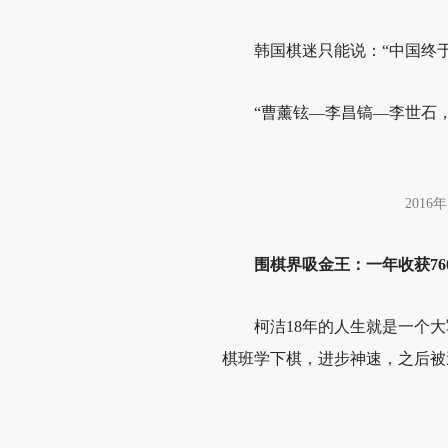
韩国棋迷只能说：“中国终
“曹薰铉—李昌镐—李世石
201
围棋界吸金王：一年收获76
柯洁18年的人生就是一个
棋班学下棋，进步神速，之后被