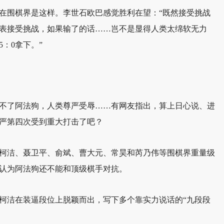
在围棋界是这样。李世石欧巴感觉胜利在望：“既然接受挑战
表接受挑战，如果输了的话……岂不是显得人类太绵软无力
5：0拿下。”
不了阿法狗，人类尊严受辱……有网友指出，算上日心说、进
严第四次受到重大打击了吧？
柯洁、聂卫平、俞斌、曹大元、常昊和芮乃伟等围棋界重量级
认为阿法狗还不能和顶级棋手对抗。
柯洁在装逼段位上脱颖而出，写下多个靠实力说话的“九段段