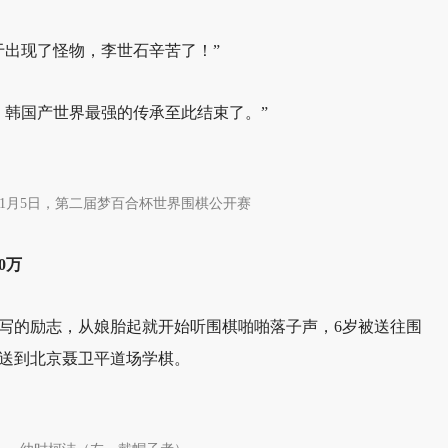
于出现了怪物，李世石辛苦了！”
，韩国产世界最强的传承至此结束了。”
6年1月5日，第二届梦百合杯世界围棋公开赛
0万
大写的励志，从娘胎起就开始听围棋啪啪落子声，6岁被送往围
送到北京聂卫平道场学棋。