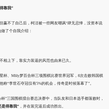
得靠我”
但赢不了自己后，柯洁被一些网友嘲讽“肆无忌惮，没资本说
地做了个自我介绍：
不相上下，靠实力装逼的风范也由来已久。
星杯、Mlily梦百合杯三项围棋比赛世界冠军，8次击败韩国棋
他称“李世石夺冠仅有5%的机会，传奇是时候落幕了”。
农心杯”三国围棋擂台赛总决赛中，当队友和日本选手都落败时，
还是得靠我”
，并在装完逼后成功胜出。