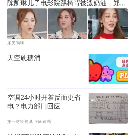
陈凯琳儿子电影院踢椅背被泼奶油，郑嘉颖：要教孩子有礼貌有家教
乐天闲聊
天空硬糖消
空调24小时开着反而更省
电？电力部门回应
第一财经资讯
966跟贴