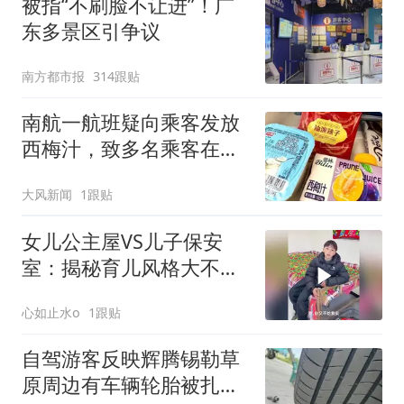
被指“不刷脸不让进”！广
东多景区引争议
南方都市报
314跟贴
南航一航班疑向乘客发放
西梅汁，致多名乘客在飞
行途中排队上厕所！乘
大风新闻
1跟贴
客：机上100多人只有2个
厕所；客服回应：并非每
女儿公主屋VS儿子保安
架飞机都会发放西梅汁
室：揭秘育儿风格大不
同！
心如止水o
1跟贴
自驾游客反映辉腾锡勒草
原周边有车辆轮胎被扎，