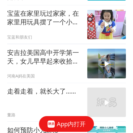
#音乐盒子
宝蓝在家里玩过家家，在
家里用玩具摆了一个小烧
烤摊，真好玩~
宝蓝和朋友们
安吉拉美国高中开学第一
天，女儿早早起来收拾东
西了，杰森今天腾出时间
河南A妈在美国
接送，一切井井有条
走着走着，就长大了……
董路
App内打开
如何预防小儿麻疹