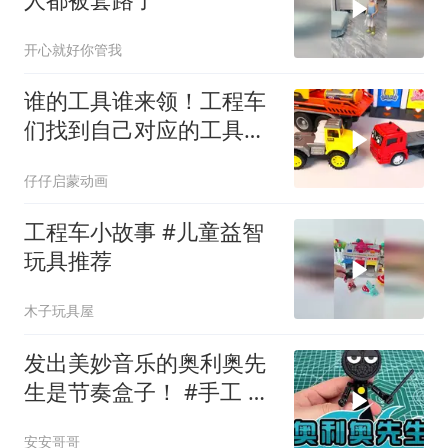
开心就好你管我
谁的工具谁来领！工程车
们找到自己对应的工具
啦！#儿童动画#儿童玩具
仔仔启蒙动画
工程车小故事 #儿童益智
玩具推荐
木子玩具屋
发出美妙音乐的奥利奥先
生是节奏盒子！ #手工 #
积木 #节奏盒子 #奥利奥
安安哥哥