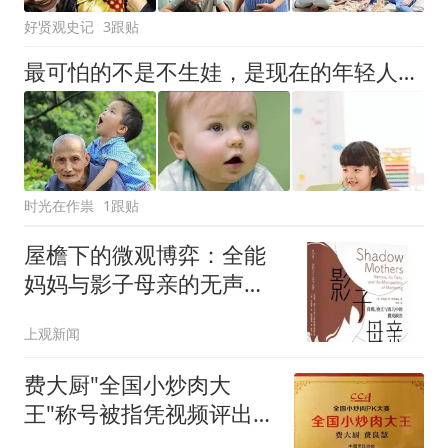
好贤观史记
3跟贴
最可怕的不是不生娃，是现在的年轻人，不觉得＂断子绝孙＂很可怕
时光在作祟
1跟贴
屋檐下的微观博弈：全能
妈妈与影子母亲的无声拉
扯
上观新闻
费大厨"全国小炒肉大
王"称号被指凭视频评出
官方回应