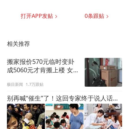
打开APP发贴
0
条跟贴
相关推荐
搬家报价570元临时变卦
成5060元才肯搬上楼 女子
傻眼
极目新闻
1.7万跟贴
别再喊“催生”了！这回专家终于说人话，方案一出父母们狠狠点头