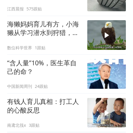
修理店铺换胎价格高达千
江西晨报
575跟贴
元，官方发布情况通报
海獭妈妈育儿有方，小海
獭从学习潜水到狩猎，渐
渐的学会独立生活
数位科学世界
1跟贴
“含人量”10%，医生革自
己的命？
中国新闻周刊
24跟贴
有钱人育儿真相：打工人
的心酸反思
南鸢北筏x
3跟贴