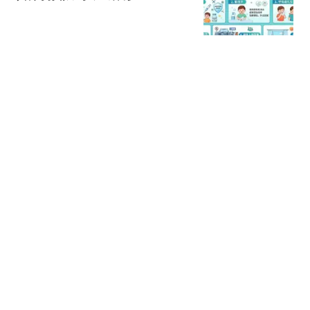
感控深一度
4跟贴
4岁女儿偷摸玩手机，早
晨醒了就偷摸玩妈妈手
机，真是拿她没办法
东北小伙金鹏
孩子身上7个求救信号父
母千万别忽视
彬彬有理Li
一大早又去硚口吃黄恒记
牛肉粉了。 杨雪呀
热搜