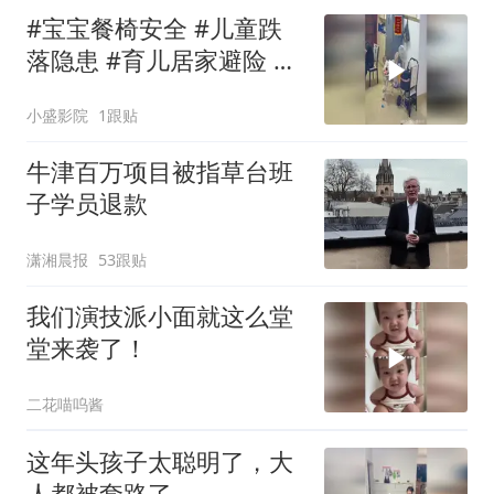
#宝宝餐椅安全 #儿童跌
落隐患 #育儿居家避险 #
婴儿防护提醒
小盛影院
1跟贴
牛津百万项目被指草台班
子学员退款
潇湘晨报
53跟贴
我们演技派小面就这么堂
堂来袭了！
二花喵呜酱
这年头孩子太聪明了，大
人都被套路了