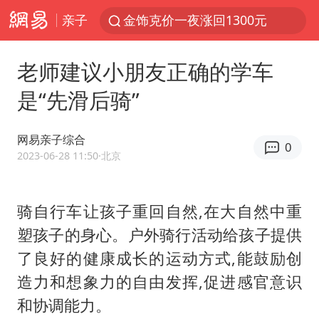
亲子
金饰克价一夜涨回1300元
河南重大刑事案嫌疑人落网
老师建议小朋友正确的学车
峰哥 汪海林
是“先滑后骑”
西湖突现狂风暴雨 游客瞬间被浇透
富婆带资进组给自己硬加60多场吻戏
网易亲子综合
0
视频丨中国东方电气集团原党组副书记、董事宋致远被查
2023-06-28 11:50
·北京
梁家辉：到内地拍戏不是北上是回归
骑自行车让孩子重回自然,在大自然中重
白海豚将正面袭击贯穿浙江
塑孩子的身心。户外骑行活动给孩子提供
酒店回应车内过夜被收150元
了良好的健康成长的运动方式,能鼓励创
“不怕六爷挂得多 就怕六爷挂一颗”
造力和想象力的自由发挥,促进感官意识
牛津大学一纸声明甩不了锅
和协调能力。