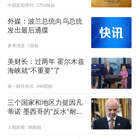
中国新闻周刊
2750跟贴
外媒：波兰总统向乌总统
发出最后通牒
参考消息
1跟贴
美财长：过两年 霍尔木兹
海峡就“不重要”了
第一财经资讯
496跟贴
三个国家和地区力挺因凡
蒂诺 墨西哥的"反水"耐人
寻味
上观新闻
38跟贴