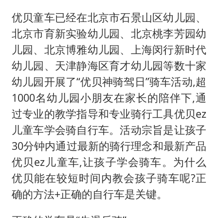
新疆景区自驾服务费改为按车收费
优贝童车已经在北京市石景山区幼儿园、
网传《披荆斩棘2026》名单
北京市育新实验幼儿园、北京桃李芳园幼
女主硬加吻戏短剧已下架
儿园、北京博雅幼儿园、上海闵行新时代
浙江台州《告全体市民书》
幼儿园、天津静海区育才幼儿园等数十家
香港宏福苑火灾或由烟头引起
幼儿园开展了“优贝神骑驾日”骑车活动,超
人民的健康、体质、幸福一脉相承
1000名幼儿园小朋友在家长的陪伴下,通
过专业的教学指导和专业骑行工具优贝ez
儿童车学会骑自行车。活动宗旨是让孩子
30分钟内通过最新的骑行理念和最新产品
优贝ez儿童车,让孩子学会骑车。为什么
优贝能在较短时间内教会孩子骑车呢?正
确的方法+正确的自行车是关键。