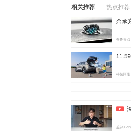
相关推荐
热点推荐
余承东
齐鲁壹点 20
11
科技阿维 20
差评XPIN 