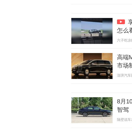
怎么
六子吃凉粉 2
高端
市场
澎湃汽车圈 2
8月1
智驾
隔壁说车老王