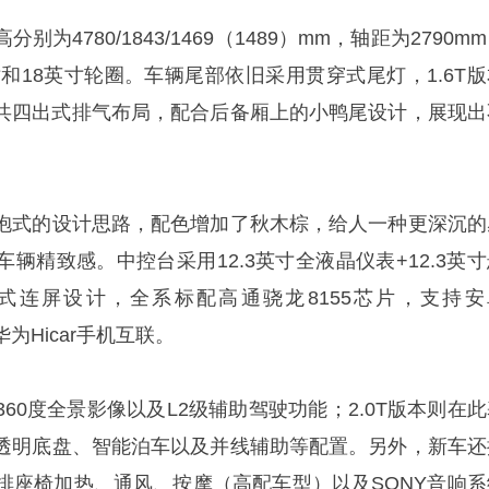
为4780/1843/1469（1489）mm，轴距为2790m
寸和18英寸轮圈。车辆尾部依旧采用贯穿式尾灯，1.6T版
双边共四出式排气布局，配合后备厢上的小鸭尾设计，展现出
抱式的设计思路，配色增加了秋木棕，给人一种更深沉的
辆精致感。中控台采用12.3英寸全液晶仪表+12.3英寸
式连屏设计，全系标配高通骁龙8155芯片，支持安
以及华为Hicar手机互联。
360度全景影像以及L2级辅助驾驶功能；2.0T版本则在
透明底盘、智能泊车以及并线辅助等配置。另外，新车还
前排座椅加热、通风、按摩（高配车型）以及SONY音响系