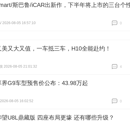
smart/斯巴鲁/iCAR出新作，下半年将上市的三台个
026-08-05 16:57:10
0
跟贴
0
又美又大又值，一车抵三车，H10全能赴约！
 2026-08-05 21:01:32
4
跟贴
4
享界G9车型预售价公布：43.98万起
26-08-05 16:02:52
0
跟贴
0
仰望U8L鼎藏版 四座布局更壕 还有哪些升级？