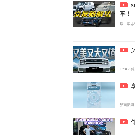
车！
蜗牛车志V 2
LeoGo科技
界面新闻 20