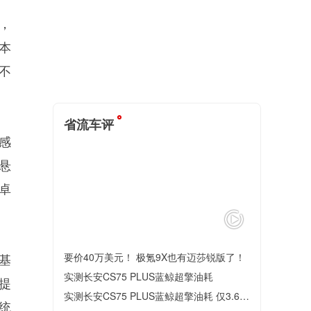
m，
本
不
省流车评
感
悬
卓
燃油/混动双动力 宽体旗舰家轿来了
要价40万美元！ 极氪9X也有迈莎锐版了！
此基
实测长安CS75 PLUS蓝鲸超擎油耗
提
实测长安CS75 PLUS蓝鲸超擎油耗 仅3.6L/100km
统