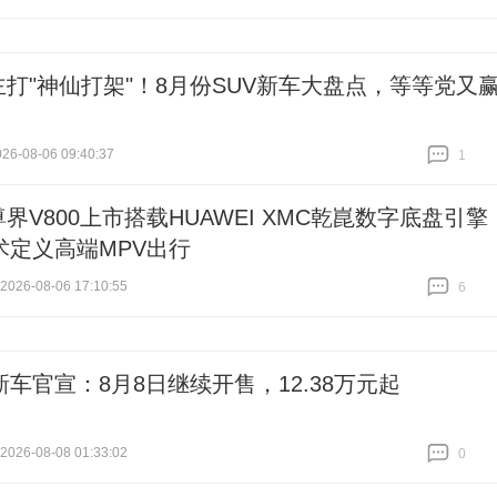
主打"神仙打架"！8月份SUV新车大盘点，等等党又
6-08-06 09:40:37
1
跟贴
1
尊界V800上市搭载HUAWEI XMC乾崑数字底盘引擎
术定义高端MPV出行
26-08-06 17:10:55
6
跟贴
6
新车官宣：8月8日继续开售，12.38万元起
26-08-08 01:33:02
0
跟贴
0