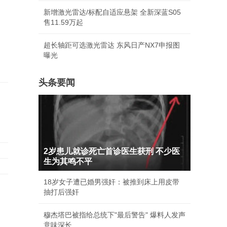
新增激光雷达/标配自适应悬架 全新深蓝S05
售11.59万起
超长轴距可选激光雷达 东风日产NX7申报图
曝光
头条要闻
2岁患儿就诊死亡首诊医生获刑 不少医
生为其鸣不平
18岁女子遭已婚男强奸：被推到床上用皮带
抽打后强奸
穆杰塔巴被指给总统下"最后警告" 爆料人发声
意味深长