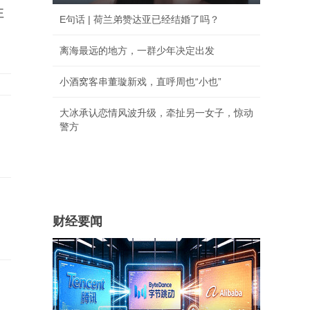
性
E句话 | 荷兰弟赞达亚已经结婚了吗？
离海最远的地方，一群少年决定出发
小酒窝客串董璇新戏，直呼周也“小也”
大冰承认恋情风波升级，牵扯另一女子，惊动
警方
财经要闻