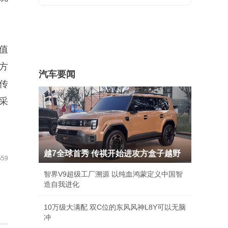
峰值
方
汽车要闻
，传
采
越7全球首秀 传祺开始进攻方盒子越野
59
智界V9超级工厂溯源 以纯血鸿蒙定义中国智
造自我进化
10万级大满配 双C位的东风风神L8Y可以无脑
冲