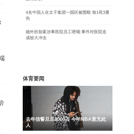
4名中国人在太子集团一园区被围殴 致1死3重
伤
你
婚外胚胎案涉事医院员工哽咽:事件对医院造
成较大冲击
端
体育要闻
阶
去年信誓旦旦3000万 今年NBA查无此
人