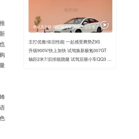
推
养成系升级 2027款海豹06变大也变强了
的新
主打优雅/依旧性能 一起感受腾势Z9S
也
升级900V/快上加快 试驾焕新极氪007GT
购
轴距2米7/后排能跷腿 试驾后驱小车QQ3 EV
量
蜂
语
色