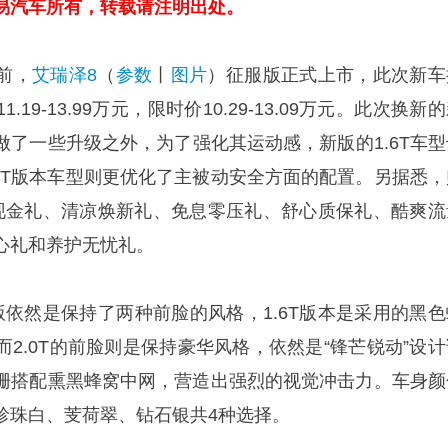
易汽车所有，转载请注明出处。
前，
艾瑞泽8
（
参数
丨
图片
）征服版正式上市，此次新车
19-13.99万元，限时价10.29-13.09万元。此次换新
做了一些升级之外，为了强化其运动感，新版的1.6T车型
.0T版本车型则更优化了主被动安全方面的配置。另据悉，
现金礼、清凉焕新礼、免息零压礼、舒心质保礼、酷爽流
心礼和养护无忧礼。
版依然是保持了两种前脸的风格，1.6T版本是采用的黑色
2.0T的前脸则是保持豪华风格，依然是“锋芒锐动”设计
栅搭配熏黑蜂窝中网，营造出强烈的视觉冲击力。车身颜
珍珠白、芰荷翠、钻石银共4种选择。