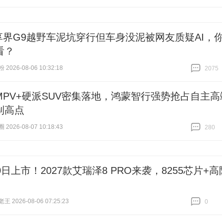
跟贴
17
享界G9越野车泥坑穿行但车身没泥被网友质疑AI，
看？
026-08-06 10:32:18
2075
跟贴
2075
MPV+硬派SUV密集落地，鸿蒙智行强势抢占自主高
制高点
026-08-07 10:18:43
280
跟贴
280
0日上市！2027款艾瑞泽8 PRO来袭，8255芯片+高
 2026-08-06 07:25:23
0
跟贴
0