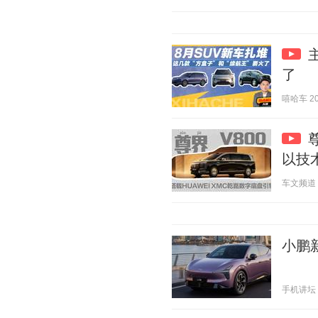
了
嘻哈车 202
以技
车文频道 20
小鹏
手机讲坛 20