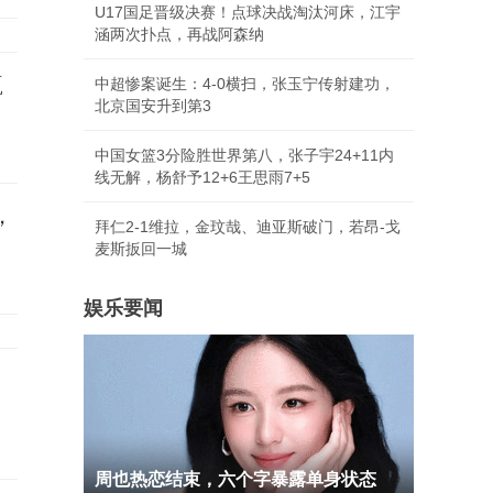
U17国足晋级决赛！点球决战淘汰河床，江宇
涵两次扑点，再战阿森纳
赢
中超惨案诞生：4-0横扫，张玉宁传射建功，
北京国安升到第3
中国女篮3分险胜世界第八，张子宇24+11内
线无解，杨舒予12+6王思雨7+5
，
拜仁2-1维拉，金玟哉、迪亚斯破门，若昂-戈
麦斯扳回一城
娱乐要闻
周也热恋结束，六个字暴露单身状态