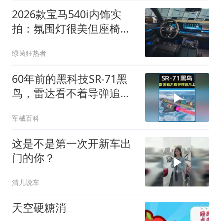
2026款宝马540i内饰实
拍：氛围灯很美但座椅却
难受
绿茵狂热者
60年前的黑科技SR-71黑
鸟，雷达看不着导弹追不
上！ #军事科普
军械百科
这是不是第一次开新车出
门的你？
清儿说车
天空硬糖消