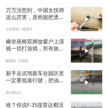
万万没想到，中国女技师
这么厉害，居然能把烫坏
的车座椅修成原样
上班摸鱼一级选手
瘫坐座椅双脚放窗户上漠
视一切打游戏，所有旅客
在讨伐女子的行为
触视角
31跟贴
新手去试驾新车在园区里
一定要低速行驶，把油门
当刹车踩了直接撞上展
每日看点汇
厅，网友：这一下多卖多
少辆
啥？你说F-35连雷达都没