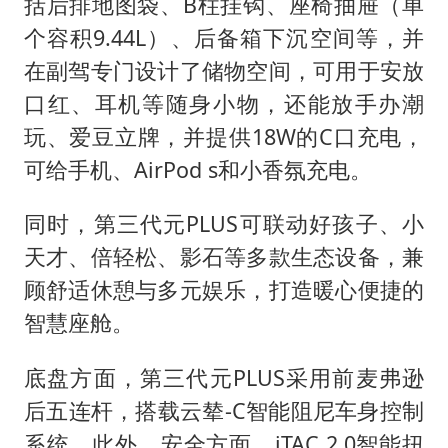
括后排地图袋、B柱挂钩、座椅抽屉（单
个容积9.44L）、后备箱下沉空间等，并
在副驾专门设计了储物空间，可用于安放
口红、耳机等随身小物，还能放手办潮
玩、爱豆立牌，并提供18W的C口充电，
可给手机、AirPod s和小香氛充电。
同时，第三代元PLUS可联动好孩子、小
天才、倍轻松、影石等多款生态设备，兼
顾舒适休憩与多元娱乐，打造暖心便捷的
智慧座舱。
底盘方面，第三代元PLUS采用前麦弗逊
后五连杆，搭载云辇-C智能阻尼车身控制
系统。此外，安全方面，iTAC 2.0智能扭