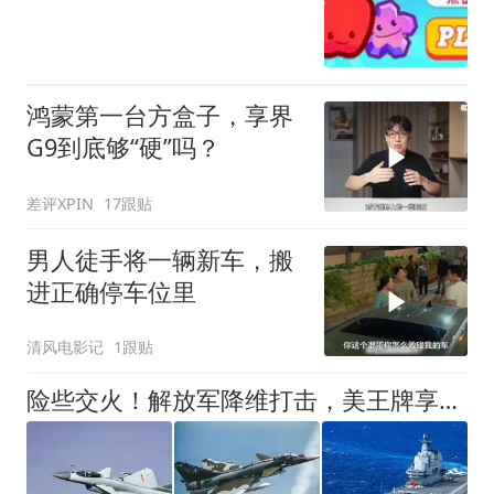
鸿蒙第一台方盒子，享界
G9到底够“硬”吗？
差评XPIN
17跟贴
男人徒手将一辆新车，搬
进正确停车位里
清风电影记
1跟贴
险些交火！解放军降维打击，美王牌享受印军待遇，没察觉已被锁定