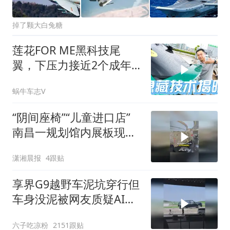
掉了颗大白兔糖
莲花FOR ME黑科技尾
翼，下压力接近2个成年
人！
蜗牛车志V
“阴间座椅”“儿童进口店”
南昌一规划馆内展板现异
常字样 回应：学生作品，
潇湘晨报
4跟贴
已撤掉
享界G9越野车泥坑穿行但
车身没泥被网友质疑AI，
你怎么看？
六子吃凉粉
2151跟贴