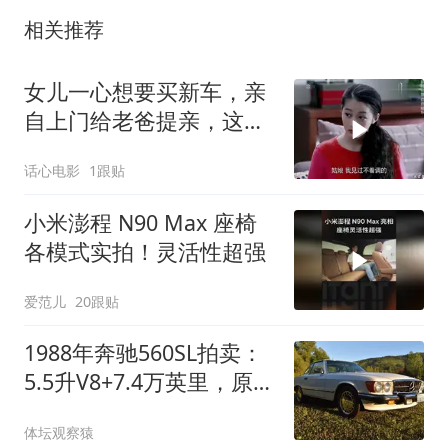
相关推荐
女儿一心想要买新车，亲
自上门给老爸提亲，这操
作太逗了
话心电影
1跟贴
小米澎程 N90 Max 座椅
各模式实拍！灵活性超强
爱范儿
20跟贴
1988年奔驰560SL拍卖：
5.5升V8+7.4万英里，原版
车况引关注
体坛观察猿