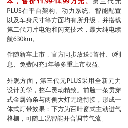
一周大涨超7% 金价为何突然上涨
本，售价11.99-14.99万元。
第三代元
PLUS在平台架构、动力系统、智能配置
白海豚登陆前还将加强
以及车身尺寸等方面均有所升级，并搭载
生产也能“拼单”了
第二代刀片电池和闪充技术，最大纯电续
央视新主播李秋莹孙亚鹏亮相
航630km。
情侣在平潭拍日出时坠崖致一死一伤
伴随新车上市，官方同步放送
0首付、0利
吴宜泽回应晋级中国赛16强
息、免费闪充1年等多重上市权益。
河南刑案嫌犯被抓 逃窜时伤害多人
乐享全民健身 共筑健康中国
外观方面，第三代元PLUS采用全新元力
设计美学，整车灵动精致。前脸一条贯穿
式金属饰条与两侧大灯无缝衔接，形成一
体式灯带效果；下方为百叶窗式主动进气
格栅，可随工况智能开合调节气流。