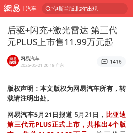
汽车
“伊斯兰版北约”出现
光影经济撬动暑期消费新蓝海
后驱+闪充+激光雷达 第三代
“白海豚”最新位置公布
元PLUS上市售11.99万元起
外国游客的“中国游三件套”火了
以军士兵把枪口对准中国记者
网易汽车
1416
河南警方公开征集黑恶犯罪线索
2026-05-21 20:18
·广东
辽宁省深化扫黑除恶专项斗争
版权声明：本文版权为网易汽车所有，转
谢霆锋演唱会隔空祝王菲生日快乐
载请注明出处。
方桃子代言广告视频已下架
WTT横滨冠军赛女单四强国乒占三席
网易汽车5月21日报道
5月21日，
比亚迪
浙江省发出今年第2号指挥长令
第三代元PLUS正式上市，共推出4个版