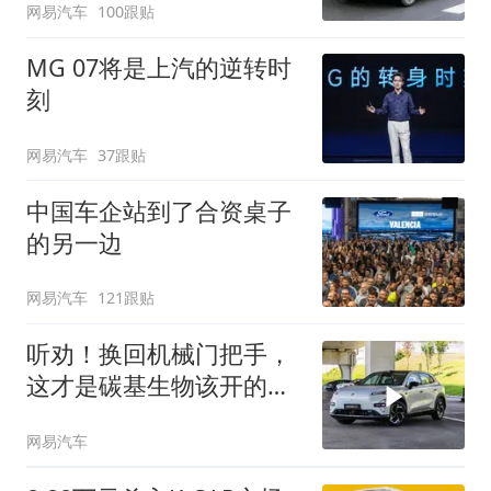
网易汽车
100跟贴
MG 07将是上汽的逆转时
刻
网易汽车
37跟贴
中国车企站到了合资桌子
的另一边
网易汽车
121跟贴
听劝！换回机械门把手，
这才是碳基生物该开的
车！
网易汽车