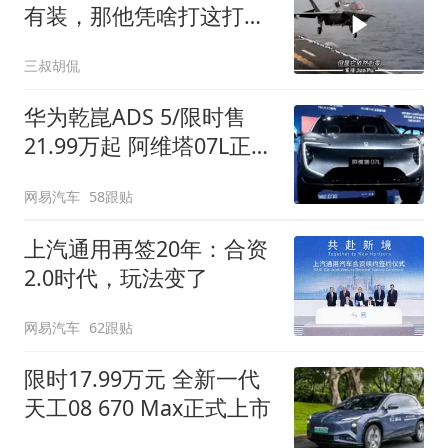
有装，那他凭啥打这打那
的
三叔胡侃
华为乾崑ADS 5/限时售
21.99万起 阿维塔07L正式
上市
网易汽车
58跟贴
上汽通用再签20年：合资
2.0时代，玩法变了
网易汽车
62跟贴
限时17.99万元 全新一代
天工08 670 Max正式上市