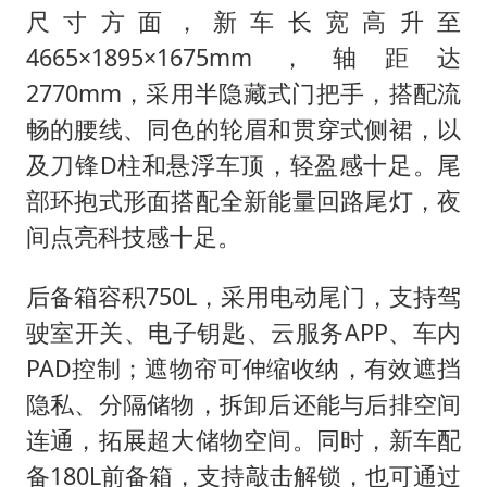
尺寸方面，新车长宽高升至
4665×1895×1675mm，轴距达
2770mm，采用半隐藏式门把手，搭配流
畅的腰线、同色的轮眉和贯穿式侧裙，以
及刀锋D柱和悬浮车顶，轻盈感十足。尾
部环抱式形面搭配全新能量回路尾灯，夜
间点亮科技感十足。
后备箱容积750L，采用电动尾门，支持驾
驶室开关、电子钥匙、云服务APP、车内
PAD控制；遮物帘可伸缩收纳，有效遮挡
隐私、分隔储物，拆卸后还能与后排空间
连通，拓展超大储物空间。同时，新车配
备180L前备箱，支持敲击解锁，也可通过