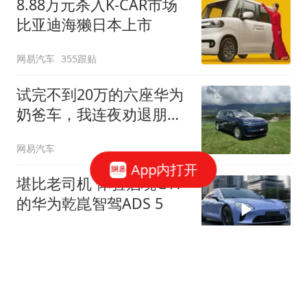
8.88万元杀入K-CAR市场
比亚迪海獭日本上市
网易汽车
355跟贴
试完不到20万的六座华为
奶爸车，我连夜劝退朋
友...
网易汽车
App内打开
堪比老司机 体验启境GT7
的华为乾崑智驾ADS 5
网易汽车
华为这波硬核黑科技，只
有这台车不用等！