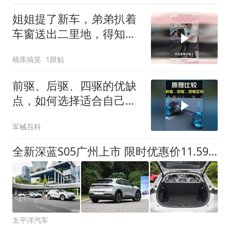
姐姐提了新车，弟弟扒着
车窗送出二里地，得知真
相后我乐了
稿库搞笑
1跟贴
前驱、后驱、四驱的优缺
点，如何选择适合自己的
车辆？ #汽车
军械百科
全新深蓝S05广州上市 限时优惠价11.59万元起 可享八项购车权益
太平洋汽车