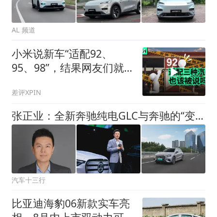
AL 频道
小米说新车“适配92、
95、98”，结果网友们就
吵起来了
差评XPIN
张正业：全新奔驰纯电GLC与奔驰的“变”与“不变”
汽车十三行
比亚迪海豹06新款实车亮