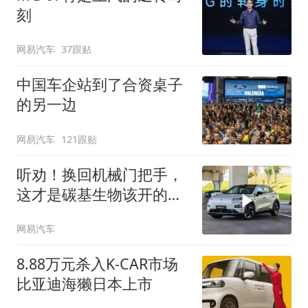
刻
网易汽车
37跟贴
中国车企站到了合资桌子
的另一边
网易汽车
121跟贴
听劝！换回机械门把手，
这才是碳基生物该开的
车！
网易汽车
8.88万元杀入K-CAR市场
比亚迪海獭日本上市