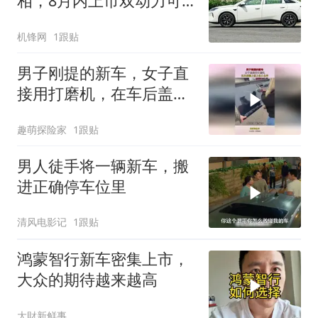
相，8月内上市双动力可
选
机锋网
1跟贴
男子刚提的新车，女子直
接用打磨机，在车后盖上
签上永久名字！
趣萌探险家
1跟贴
男人徒手将一辆新车，搬
进正确停车位里
清风电影记
1跟贴
鸿蒙智行新车密集上市，
大众的期待越来越高
大財新鲜事