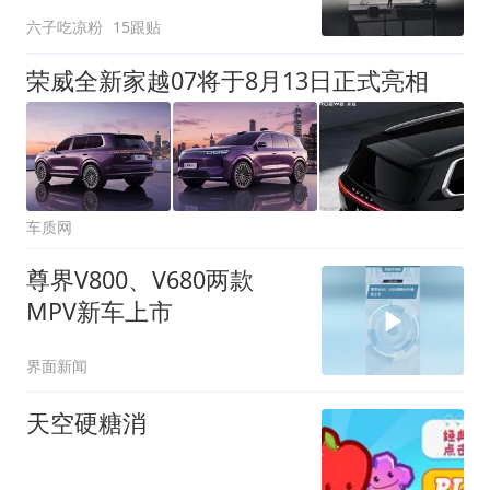
你怎么看？
六子吃凉粉
15跟贴
荣威全新家越07将于8月13日正式亮相
车质网
尊界V800、V680两款
MPV新车上市
界面新闻
天空硬糖消