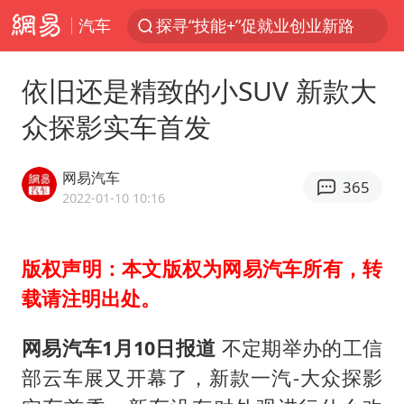
汽车
探寻“技能+”促就业创业新路
24小时不关空调 电费反而更低？
依旧还是精致的小SUV 新款大
店主遭女子“鬼手”换钞
众探影实车首发
美国退回1000亿美元关税
38岁山东财大教授刘海明逝世
网易汽车
365
维持强台风级！白海豚直奔华东沿海
2022-01-10 10:16
河南试行周五下午弹性离岗
版权声明：本文版权为网易汽车所有，转
顾客结账把钱扔地上 服务员霸气扔回
载请注明出处。
日本籍女网红在韩直播时自杀身亡
“天津之眼”摩天轮附近2人落水
网易汽车1月10日报道
不定期举办的工信
银行午休1.5小时 留个窗口行不行
部云车展又开幕了，新款一汽-大众探影