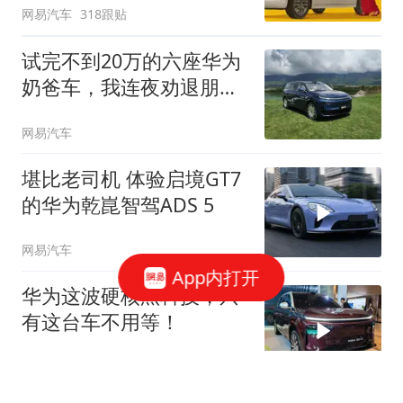
网易汽车
318跟贴
试完不到20万的六座华为
奶爸车，我连夜劝退朋
友...
网易汽车
堪比老司机 体验启境GT7
的华为乾崑智驾ADS 5
网易汽车
App内打开
华为这波硬核黑科技，只
有这台车不用等！
网易汽车