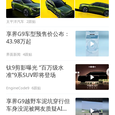
太平洋汽车
2跟贴
享界G9车型预售价公布：
43.98万起
界面新闻
4跟贴
钛9剪影曝光 “百万级水
准”9系SUV即将登场
6跟贴
EngineCode9
享界G9越野车泥坑穿行但
车身没泥被网友质疑AI，