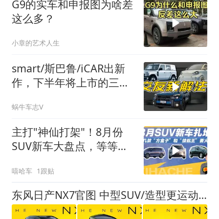
G9的实车和申报图为啥差
这么多？
小章的艺术人生
smart/斯巴鲁/iCAR出新
作，下半年将上市的三台
个性车！
蜗牛车志V
主打"神仙打架"！8月份
SUV新车大盘点，等等党
又赢了
嘻哈车
1跟贴
东风日产NX7官图 中型SUV/造型更运动 配激光雷达