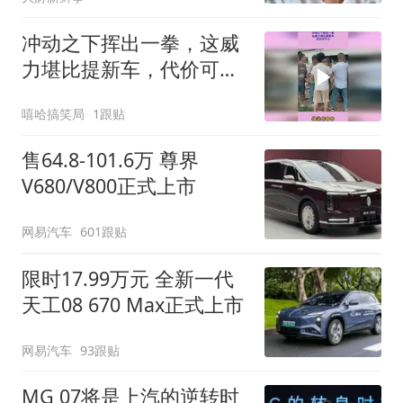
冲动之下挥出一拳，这威
力堪比提新车，代价可不
小
嘻哈搞笑局
1跟贴
售64.8-101.6万 尊界
V680/V800正式上市
网易汽车
601跟贴
限时17.99万元 全新一代
天工08 670 Max正式上市
网易汽车
93跟贴
MG 07将是上汽的逆转时