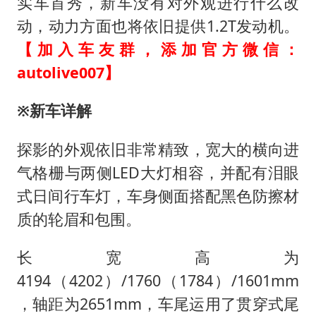
41岁女子为鼓励女儿考上985研究生
实车首秀，新车没有对外观进行什么改
动，动力方面也将依旧提供1.2T发动机。
如何把百年大党建设得更加坚强有力
【加入车友群，添加官方微信：
香港殿堂级填词人黎彼得因病离世 终年76岁
autolive007】
南太行山失联女孩最后信号不在山林
李亚鹏向地铁吐血女孩捐99999元
※新车详解
余承东口误将24999元电脑报成2499
探影的外观依旧非常精致，宽大的横向进
总书记关心百姓身边这些民生大事
气格栅与两侧LED大灯相容，并配有泪眼
式日间行车灯，车身侧面搭配黑色防擦材
质的轮眉和包围。
长宽高为
4194（4202）/1760（1784）/1601mm
，轴距为2651mm，车尾运用了贯穿式尾