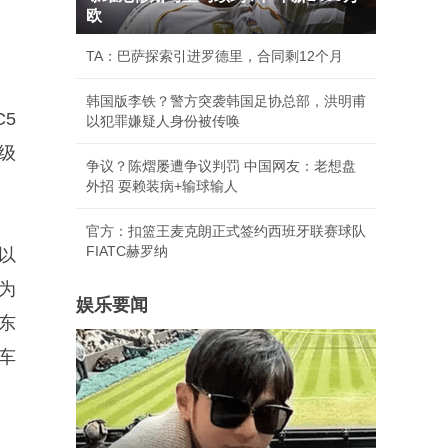
欧
TA：巴萨探索引进罗德里，合同剩12个月
韩国版李铁？警方突袭韩国足协总部，洪明甫
5
以犯罪嫌疑人身份被传唤
级
争议？陈熠屡遭争议判罚 中国网友：老想盘
外招 耍赖装病+输球输人
官方：扣篮王麦克朗正式签约西班牙联赛球队
FIATC赫罗纳
以
为
娱乐要闻
东
车