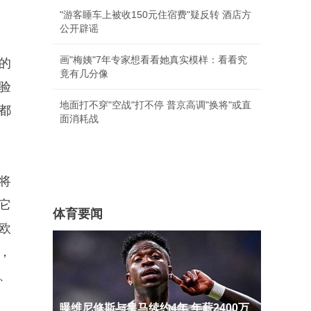
"游客睡车上被收150元住宿费"疑反转 酒店方
公开辟谣
画"梅姨"7年专家想看看她真实模样：看看究
的
竟有几分像
验
地面打不穿"空战"打不停 普京高调"换将"或直
都
面消耗战
将
它
体育要闻
欧
，
国、
曝维尼修斯与皇马续约4年 年薪2400万