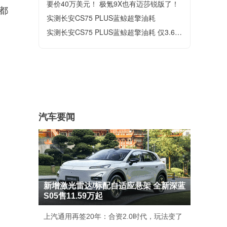
要价40万美元！ 极氪9X也有迈莎锐版了！
都
实测长安CS75 PLUS蓝鲸超擎油耗
。
实测长安CS75 PLUS蓝鲸超擎油耗 仅3.6L/100km
汽车要闻
新增激光雷达/标配自适应悬架 全新深蓝
S05售11.59万起
上汽通用再签20年：合资2.0时代，玩法变了