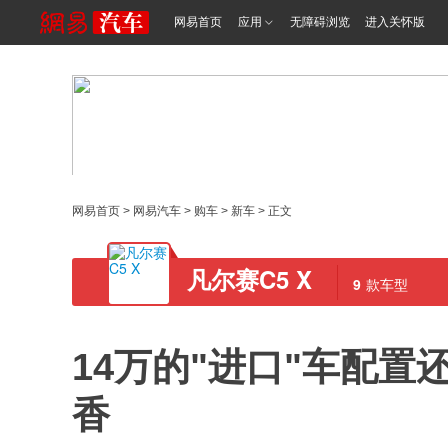
网易首页
应用
无障碍浏览
进入关怀版
网易首页
>
网易汽车
>
购车
>
新车
> 正文
凡尔赛C5 X
9
款车型
14万的"进口"车配置
香