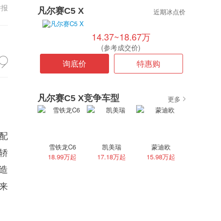
举报
凡尔赛C5 X
近期冰点价
14.37~18.67万
(参考成交价)
询底价
特惠购
凡尔赛C5 X竞争车型
更多
配
雪铁龙C6
凯美瑞
蒙迪欧
轿
18.99万起
17.18万起
15.98万起
造
来