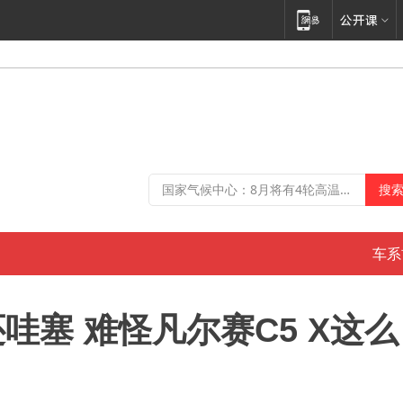
车系
还哇塞 难怪凡尔赛C5 X这么