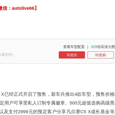
autolive66】
查看车型配置
|
329
张高清大图
考成交价)
询底价
特惠购
5 X已经正式开启了预售，新车共推出4款车型，预售价格
7万，预定用户可享受私人订制专属徽章、500元超值选购高级
及支付2999元的预定客户分享凡尔赛C5 X成长基金等