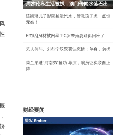
周杰伦私生活被扒，澳门传闻水落石出
陈凯琳儿子影院被泼汽水，管教孩子虎一点也
无妨！
风
性
E句话|身材被网暴？C罗未婚妻疑似回应了
艺人何与、刘些宁双双否认恋情：单身，勿扰
荷兰弟遭“河南弟”抢功 导演，演员证实亲自上
阵
在概
财经要闻
，
锋轿