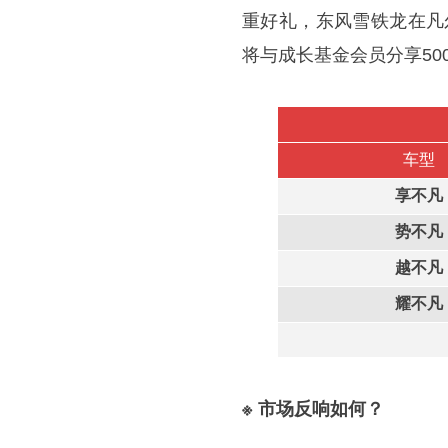
重好礼，东风雪铁龙在凡尔
将与成长基金会员分享50
车型
享不凡
势不凡
越不凡
耀不凡
※ 市场反响如何？