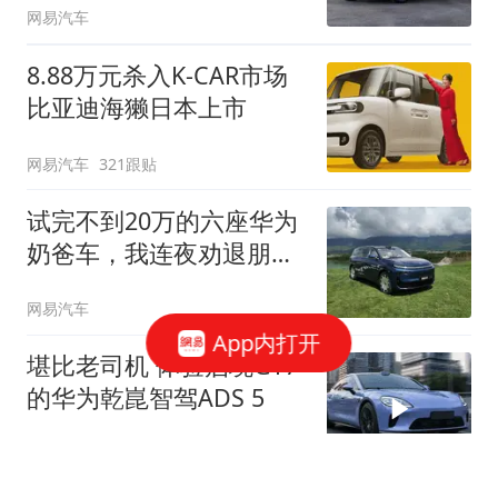
网易汽车
8.88万元杀入K-CAR市场
比亚迪海獭日本上市
网易汽车
321跟贴
试完不到20万的六座华为
奶爸车，我连夜劝退朋
友...
网易汽车
App内打开
堪比老司机 体验启境GT7
的华为乾崑智驾ADS 5
网易汽车