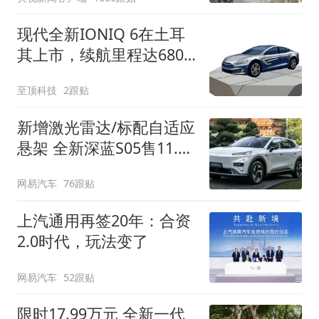
现代全新IONIQ 6在土耳
其上市，续航里程达680
公里
至顶科技
2跟贴
新增激光雷达/标配自适应
悬架 全新深蓝S05售11.59
万起
网易汽车
76跟贴
上汽通用再签20年：合资
2.0时代，玩法变了
网易汽车
52跟贴
限时17.99万元 全新一代