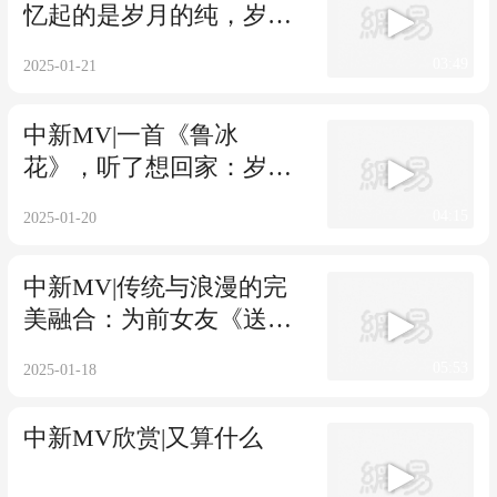
忆起的是岁月的纯，岁月
的真！
03:49
2025-01-21
中新MV|一首《鲁冰
花》，听了想回家：岁月
经典
04:15
2025-01-20
中新MV|传统与浪漫的完
美融合：为前女友《送
亲》好辛酸
05:53
2025-01-18
中新MV欣赏|又算什么